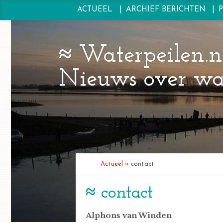
ACTUEEL
ARCHIEF BERICHTEN
Panorama Maaseik.jpg
Overslaan en naar de inhoud gaan
Waterpeilen.n
Nieuws over wat
U bent hier
Actueel
»
contact
contact
Alphons van Winden