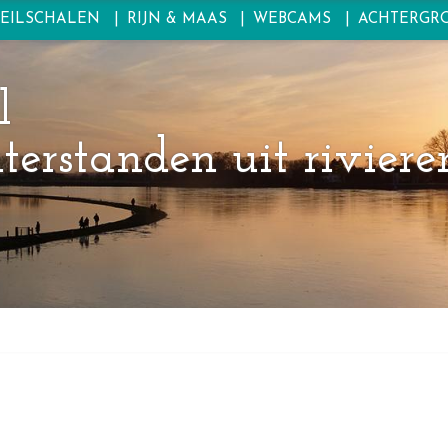
PEILSCHALEN
RIJN & MAAS
WEBCAMS
ACHTERGR
l
erstanden uit riviere