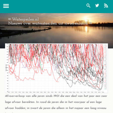
Overslaan en naar de inhoud gaan
Panorama Roosteren vanaf brug
Waterpeilen.nl
2.jpg
Nieuws over waterstanden uit rivierenland.
Afvoerverloop van alle jaren sinds 1901 die een deel van het jaar een zeer
lage afvoer bereikten. In rood de jaren die in het voorjaar al een lage
afvoer hadden, in zwart de jaren die alleen in het najaar een laag niveau