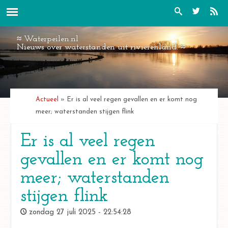
Overslaan en naar de inhoud gaan
Panorama Maaseik.jpg
Waterpeilen.nl
Nieuws over waterstanden uit rivierenland.
U bent hier
tweet
deel
Actueel
»
Er is al veel regen gevallen en er komt nog
meer; waterstanden stijgen flink
Er is al veel regen
gevallen en er komt nog
meer; waterstanden
stijgen flink
zondag 27 juli 2025 - 22:54:28