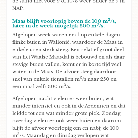
de stand niet voor 9 of 10/8 weer onder de 9 m
NAP.
3
Maas blijft voorlopig boven de 100 m
/s,
3
later in de week mogelijk 200 m
/s.
Afgelopen week waren er al op enkele dagen
flinke buien in Wallonië, waardoor de Maas in
enkele uren sterk steeg. Een relatief groot deel
van het Waalse Maasdal is bebouwd en als daar
stevige buien vallen, komt er in korte tijd veel
water in de Maas. De afvoer steeg daardoor
3
snel van enkele tientallen m
/s naar 250 en
3
een maal zelfs 300 m
/s.
Afgelopen nacht vielen er weer buien, wat
minder intensief en ook in de Ardennen en dat
leidde tot een wat minder grote piek. Zondag
overdag vielen er ook weer buien en daarom
blijft de afvoer voorlopig om en nabij de 100
3
m
/s. Maandag en dinsdag verlopen wat